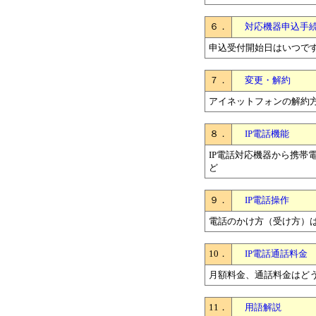
６．
対応機器申込手
申込受付開始日はいつで
７．
変更・解約
アイネットフォンの解約
８．
IP電話機能
IP電話対応機器から携帯
ど
９．
IP電話操作
電話のかけ方（受け方）
10．
IP電話通話料金
月額料金、通話料金はど
11．
用語解説