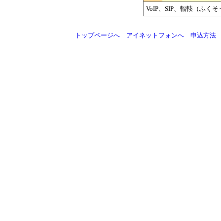
VoIP、SIP、輻輳（ふく
トップページへ
アイネットフォンへ
申込方法