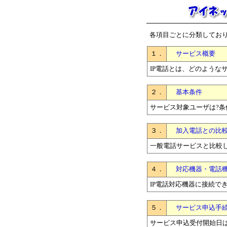
各項目ごとに分類してお
１．
サービス概要
IP電話とは、どのような
２．
基本条件
サービス対象ユーザは?条
３．
加入電話との比
一般電話サービスと比較
４．
対応機器・電話
IP電話対応機器に接続で
５．
サービス申込手
サービス申込受付開始日