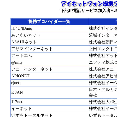
下記IP電話サービス加入者へ
提携プロバイダー一覧
IIJ4U/IIJmio
株式会社イン
あいあいネット
茨城インター
ASAHIネット
株式会社朝日
アサマインターネット
上田エレクト
アットエム
株式会社アッ
@nifty
ニフティ株式
アニーインターネット
株式会社アニ
APIONET
株式会社アピ
ejnet
株式会社イー
日本・アルカ
E-JAN
会社
117net
株式会社大和
イーネット
株式会社イー
いずもトータルネット
いずもトータ