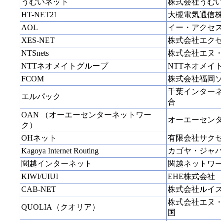
うむいネット
株式会社うむ
HT-NET21
大槻電気通信
AOL
イー・アクセ
XES-NET
株式会社エク
NTSnets
株式会社エヌ
NTTネオメイトグループ
NTTネオメイ
FCOM
株式会社福岡
千葉インター
エルパック
合
OAN （オーエーセンターネットワー
オーエーセン
ク）
OHネット
有限会社サク
Kagoya Internet Routing
カゴヤ・ジャ
関越インターネット
関越ネットワ
KIWI/UIUI
EHE株式会社
CAB-NET
株式会社ルイ
株式会社エヌ
QUOLIA（クオリア）
国