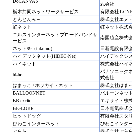
DoCANVAS
式会社
栃木共同ネットワークサービス
有限会社T-CN
とんとんみ～
株式会社エヌ
虹ネット
虹ネット株式
ニルスインターネットブロードバンドサ
南国殖産株式
ービス
ネット99（tukumo）
日新電設有限
ハイデックネット(HIDEC-Net)
ハイデックシ
ハイネット
株式会社ハイ
パナソニック
hi-ho
式会社
はまっこ / ホッカイ・ネット
株式会社はま
BALLOONNET
バルーンネッ
BB.excite
エキサイト株
BIGLOBE
日本電気株式
ヒットドッグ
有限会社スタ
びわこインターネット
びわこインタ
ぷらら
株式会社ぷら