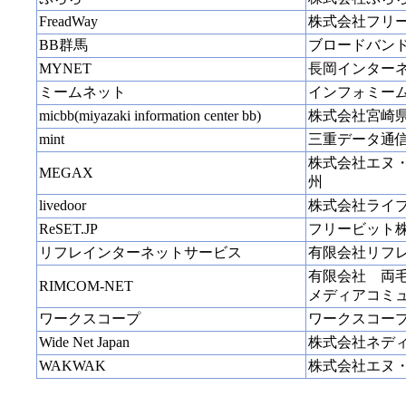
FreadWay
株式会社フリ
BB群馬
ブロードバン
MYNET
長岡インター
ミームネット
インフォミー
micbb(miyazaki information center bb)
株式会社宮崎
mint
三重データ通
株式会社エヌ
MEGAX
州
livedoor
株式会社ライ
ReSET.JP
フリービット
リフレインターネットサービス
有限会社リフ
有限会社 両
RIMCOM-NET
メディアコミ
ワークスコープ
ワークスコー
Wide Net Japan
株式会社ネデ
WAKWAK
株式会社エヌ