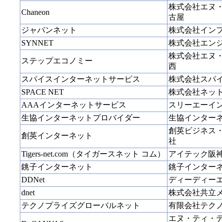
株式会社エヌ
Chaneon
古屋
ジャパンネット
株式会社イン
SYNNET
株式会社エン
株式会社エヌ
ステップエコノミー
西
スパイスインターネットサービス
株式会社スパ
SPACE NET
株式会社ネッ
AAAインターネットサービス
スリーエーイ
生協インターネットプロバイダー
生協インター
創英ビジネス
創英インターネット
社
Tigers-net.com（タイガースネット コム）
アイテック阪
銚子インターネット
銚子インター
DDNet
ディーディー
dnet
株式会社共立
テクノプライズグローバルネット
有限会社テク
エヌ・ティ・