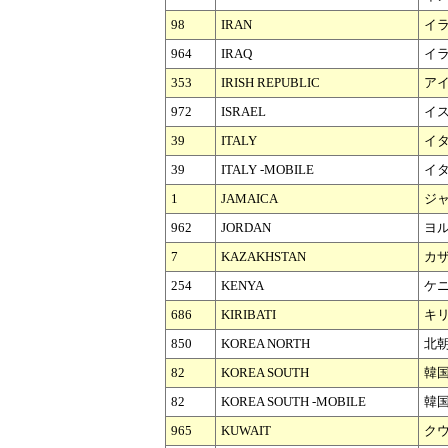
98
IRAN
イ
964
IRAQ
イ
353
IRISH REPUBLIC
ア
972
ISRAEL
イ
39
ITALY
イ
39
ITALY -MOBILE
イタ
1
JAMAICA
ジ
962
JORDAN
ヨ
7
KAZAKHSTAN
カ
254
KENYA
ケ
686
KIRIBATI
キ
850
KOREA NORTH
北
82
KOREA SOUTH
韓
82
KOREA SOUTH -MOBILE
韓国
965
KUWAIT
ク