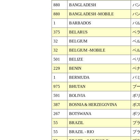
880
BANGLADESH
バ
880
BANGLADESH -MOBILE
バ
1
BARBADOS
バ
375
BELARUS
ベ
32
BELGIUM
ベ
32
BELGIUM -MOBILE
ベル
501
BELIZE
ベ
229
BENIN
ベ
1
BERMUDA
バ
975
BHUTAN
ブ
591
BOLIVIA
ボ
387
BOSNIA & HERZEGOVINA
ボ
267
BOTSWANA
ボ
55
BRAZIL
ブ
55
BRAZIL - RIO
ブラ