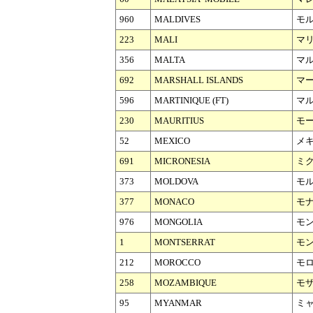
960
MALDIVES
モ
223
MALI
マ
356
MALTA
マ
692
MARSHALL ISLANDS
マ
596
MARTINIQUE (FT)
マ
230
MAURITIUS
モ
52
MEXICO
メ
691
MICRONESIA
ミ
373
MOLDOVA
モ
377
MONACO
モ
976
MONGOLIA
モ
1
MONTSERRAT
モ
212
MOROCCO
モ
258
MOZAMBIQUE
モ
95
MYANMAR
ミ