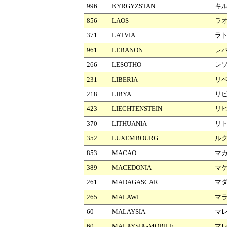
996
KYRGYZSTAN
キ
856
LAOS
ラ
371
LATVIA
ラ
961
LEBANON
レ
266
LESOTHO
レ
231
LIBERIA
リ
218
LIBYA
リ
423
LIECHTENSTEIN
リ
370
LITHUANIA
リ
352
LUXEMBOURG
ル
853
MACAO
マ
389
MACEDONIA
マ
261
MADAGASCAR
マ
265
MALAWI
マ
60
MALAYSIA
マ
60
MALAYSIA -MOBILE
マレ