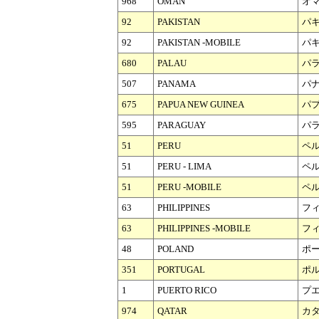
968
OMAN
オ
92
PAKISTAN
パ
92
PAKISTAN -MOBILE
パキ
680
PALAU
パ
507
PANAMA
パ
675
PAPUA NEW GUINEA
パ
595
PARAGUAY
パ
51
PERU
ペ
51
PERU - LIMA
ペル
51
PERU -MOBILE
ペル
63
PHILIPPINES
フ
63
PHILIPPINES -MOBILE
フィ
48
POLAND
ポ
351
PORTUGAL
ポ
1
PUERTO RICO
プ
974
QATAR
カ