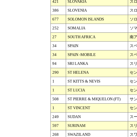
421
SLOVAKIA
ス
386
SLOVENIA
ス
677
SOLOMON ISLANDS
ソ
252
SOMALIA
ソ
27
SOUTH AFRICA
南
34
SPAIN
ス
34
SPAIN -MOBILE
スペ
94
SRI LANKA
ス
290
ST HELENA
セ
1
ST KITTS & NEVIS
セ
1
ST LUCIA
セ
508
ST PIERRE & MIQUELON (FT)
サ
1
ST VINCENT
セ
249
SUDAN
ス
597
SURINAM
ス
268
SWAZILAND
ス