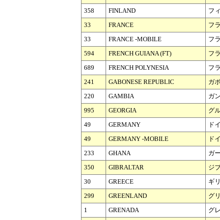
358
FINLAND
フ
33
FRANCE
フ
33
FRANCE -MOBILE
フラ
594
FRENCH GUIANA (FT)
フ
689
FRENCH POLYNESIA
フ
241
GABONESE REPUBLIC
ガ
220
GAMBIA
ガ
995
GEORGIA
グ
49
GERMANY
ド
49
GERMANY -MOBILE
ドイ
233
GHANA
ガ
350
GIBRALTAR
ジ
30
GREECE
ギ
299
GREENLAND
グ
1
GRENADA
グ