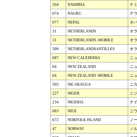
264
NAMIBIA
ナ
674
NAURU
ナ
977
NEPAL
ネ
31
NETHERLANDS
オ
31
NETHERLANDS -MOBILE
オラ
599
NETHERLANDSANTILLES
オ
687
NEW CALEDONIA
ニ
64
NEW ZEALAND
ニ
64
NEW ZEALAND -MOBILE
ニ
505
NICARAGUA
ニ
227
NIGER
ニ
234
NIGERIA
ナ
683
NIUE
ニ
672
NORFOLK ISLAND
ノ
47
NORWAY
ノ