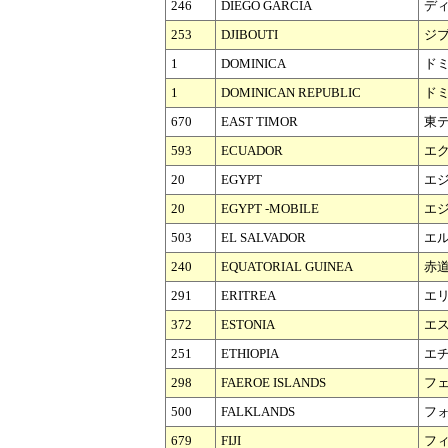
246
DIEGO GARCIA
デ
253
DJIBOUTI
ジ
1
DOMINICA
ド
1
DOMINICAN REPUBLIC
ド
670
EAST TIMOR
東
593
ECUADOR
エ
20
EGYPT
エ
20
EGYPT -MOBILE
エジ
503
EL SALVADOR
エ
240
EQUATORIAL GUINEA
赤
291
ERITREA
エ
372
ESTONIA
エ
251
ETHIOPIA
エ
298
FAEROE ISLANDS
フ
500
FALKLANDS
フ
679
FIJI
フ