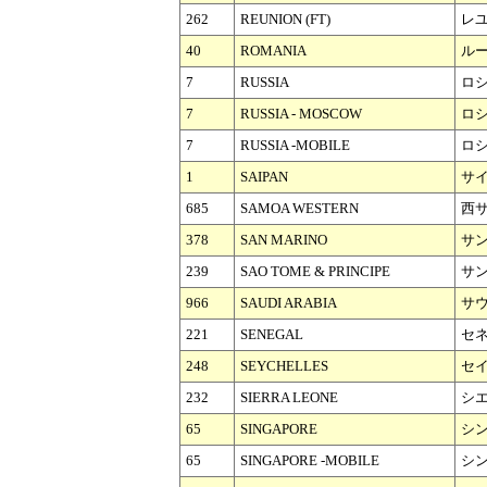
262
REUNION (FT)
レ
40
ROMANIA
ル
7
RUSSIA
ロ
7
RUSSIA - MOSCOW
ロシ
7
RUSSIA -MOBILE
ロシ
1
SAIPAN
サ
685
SAMOA WESTERN
西
378
SAN MARINO
サ
239
SAO TOME & PRINCIPE
サ
966
SAUDI ARABIA
サ
221
SENEGAL
セ
248
SEYCHELLES
セ
232
SIERRA LEONE
シ
65
SINGAPORE
シ
65
SINGAPORE -MOBILE
シン