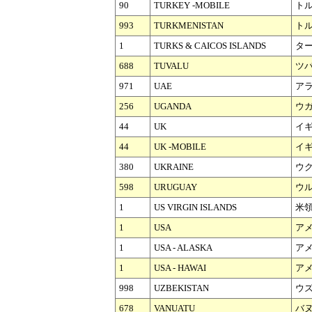
90
TURKEY -MOBILE
トル
993
TURKMENISTAN
ト
1
TURKS & CAICOS ISLANDS
タ
688
TUVALU
ツ
971
UAE
ア
256
UGANDA
ウ
44
UK
イ
44
UK -MOBILE
イギ
380
UKRAINE
ウ
598
URUGUAY
ウ
1
US VIRGIN ISLANDS
米
1
USA
アメ
1
USA - ALASKA
ア
1
USA - HAWAI
ア
998
UZBEKISTAN
ウ
678
VANUATU
バ