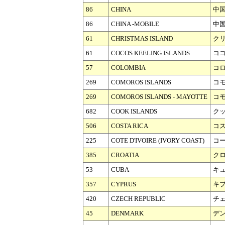
86
CHINA
中
86
CHINA -MOBILE
中国
61
CHRISTMAS ISLAND
ク
61
COCOS KEELING ISLANDS
コ
57
COLOMBIA
コ
269
COMOROS ISLANDS
コ
269
COMOROS ISLANDS - MAYOTTE
コ
682
COOK ISLANDS
ク
506
COSTA RICA
コ
225
COTE D'IVOIRE (IVORY COAST)
コ
385
CROATIA
ク
53
CUBA
キ
357
CYPRUS
キ
420
CZECH REPUBLIC
チ
45
DENMARK
デ