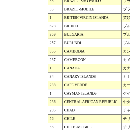
55
BRAZIL - SAO PAULO
ブ
55
BRAZIL -MOBILE
ブラ
1
BRITISH VIRGIN ISLANDS
英
673
BRUNEI
ブ
359
BULGARIA
ブ
257
BURUNDI
ブ
855
CAMBODIA
カ
237
CAMEROON
カ
1
CANADA
カ
34
CANARY ISLANDS
カ
238
CAPE VERDE
カ
1
CAYMAN ISLANDS
ケ
236
CENTRAL AFRICAN REPUBLIC
中
235
CHAD
チ
56
CHILE
チ
56
CHILE -MOBILE
チリ