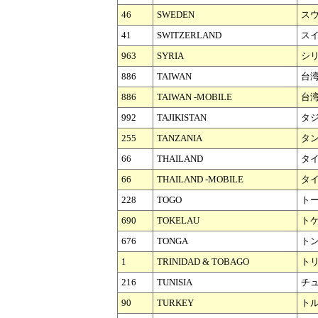
46
SWEDEN
ス
41
SWITZERLAND
ス
963
SYRIA
シ
886
TAIWAN
台
886
TAIWAN -MOBILE
台湾
992
TAJIKISTAN
タ
255
TANZANIA
タ
66
THAILAND
タ
66
THAILAND -MOBILE
タイ
228
TOGO
ト
690
TOKELAU
ト
676
TONGA
ト
1
TRINIDAD & TOBAGO
ト
216
TUNISIA
チ
90
TURKEY
ト