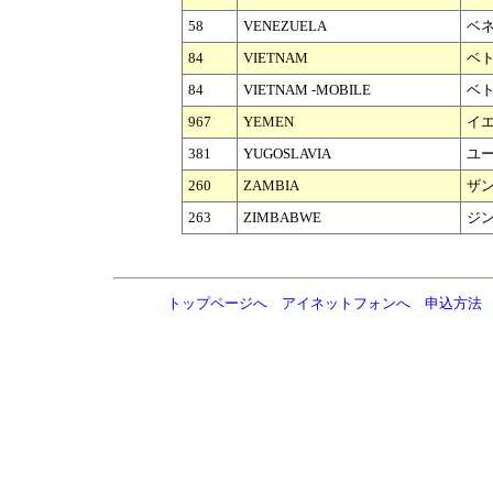
58
VENEZUELA
ベ
84
VIETNAM
ベ
84
VIETNAM -MOBILE
ベト
967
YEMEN
イ
381
YUGOSLAVIA
ユ
260
ZAMBIA
ザ
263
ZIMBABWE
ジ
トップページへ
アイネットフォンへ
申込方法