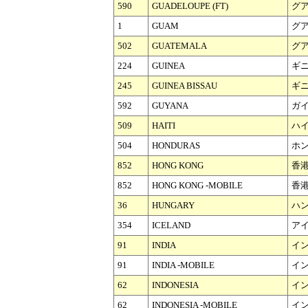
590
GUADELOUPE (FT)
グ
1
GUAM
グ
502
GUATEMALA
グ
224
GUINEA
ギ
245
GUINEA BISSAU
ギ
592
GUYANA
ガ
509
HAITI
ハ
504
HONDURAS
ホ
852
HONG KONG
香
852
HONG KONG -MOBILE
香港
36
HUNGARY
ハ
354
ICELAND
ア
91
INDIA
イ
91
INDIA -MOBILE
イン
62
INDONESIA
イ
62
INDONESIA -MOBILE
イン