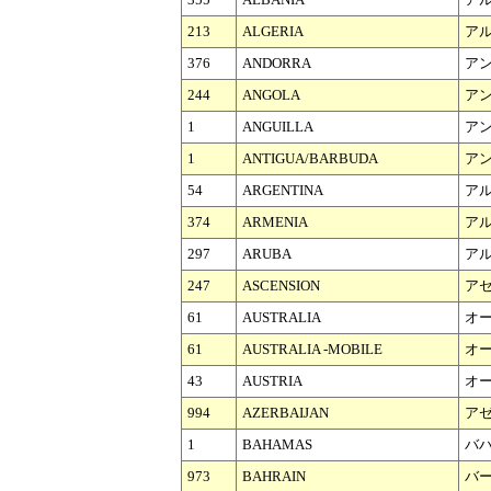
213
ALGERIA
ア
376
ANDORRA
ア
244
ANGOLA
ア
1
ANGUILLA
ア
1
ANTIGUA/BARBUDA
ア
54
ARGENTINA
ア
374
ARMENIA
ア
297
ARUBA
ア
247
ASCENSION
ア
61
AUSTRALIA
オ
61
AUSTRALIA -MOBILE
オ
43
AUSTRIA
オ
994
AZERBAIJAN
ア
1
BAHAMAS
バ
973
BAHRAIN
バ