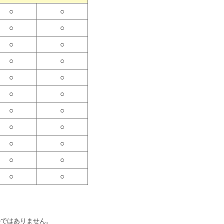
○
○
○
○
○
○
○
○
○
○
○
○
○
○
○
○
○
○
○
○
○
○
。
のではありません。