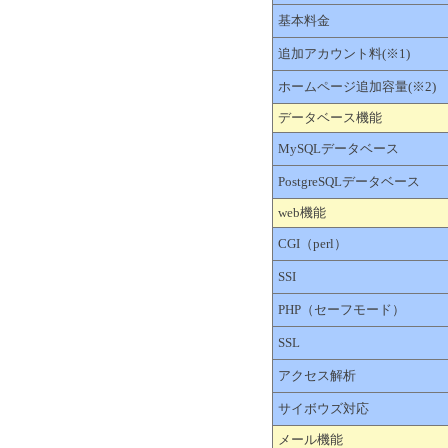
基本料金
追加アカウント料(※1)
ホームページ追加容量(※2)
データベース機能
MySQLデータベース
PostgreSQLデータベース
web機能
CGI（perl）
SSI
PHP（セーフモード）
SSL
アクセス解析
サイボウズ対応
メール機能