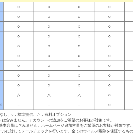
○
○
○
○
○
○
○
○
○
○
○
○
○
○
○
○
○
○
○
○
○
○
○
○
○
○
○
○
○
○
○
○
○
○
○
○
△
△
△
○
4
－
－
－
○
なし、○：標準提供、△：有料オプション
ントは含みません。アカウントの追加をご希望のお客様が対象です。
ジ基本容量は含みません。ホームページ追加容量をご希望のお客様が対象です
メールに対してメールチェックを行います。全てのウイルス駆除を保証するも