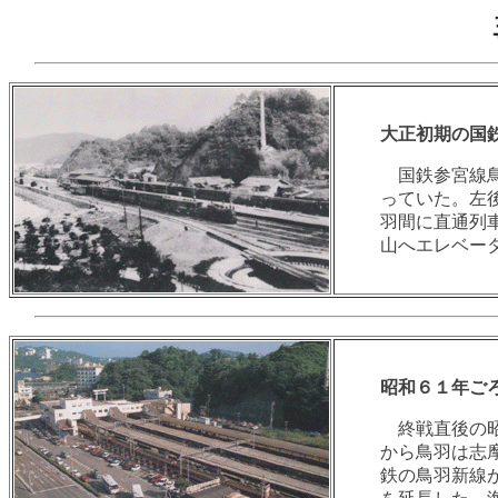
大正初期の国
国鉄参宮線鳥
っていた。左
羽間に直通列
山へエレベー
昭和６１年ご
終戦直後の昭
から鳥羽は志
鉄の鳥羽新線